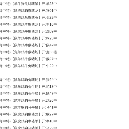
七肖中特)【羊牛狗兔鸡猪鼠】开:羊28中
七肖中特)【鼠虎鸡狗猴猪龙】开:狗01中
七肖中特)【鼠虎鸡马猴猪兔】开:兔32中
七肖中特)【鼠虎鸡羊猴猪龙】开:羊16中
七肖中特)【鼠虎鸡牛猴猪龙】开:虎09中
七肖中特)【鼠羊鸡牛狗猪蛇】开:狗25中
七肖中特)【鼠羊鸡牛猴猪蛇】开:鼠47中
七肖中特)【兔羊鸡牛猴猪蛇】开:虎33错
七肖中特)【鼠羊鸡牛猴猪蛇】开:猴27中
七肖中特)【鼠羊鸡牛兔猪蛇】开:牛22中
七肖中特)【鼠羊鸡狗兔猪蛇】开:猪24中
七肖中特)【鼠羊鸡狗兔牛蛇】开:蛇18中
七肖中特)【鼠羊鸡狗兔牛猪】开:鼠47中
七肖中特)【蛇羊鸡狗兔牛猪】开:鸡26中
七肖中特)【蛇羊猴狗马牛猪】开:马41中
七肖中特)【鼠虎鸡狗猴猪龙】开:猴27中
七肖中特)【鼠虎鸡狗牛猪羊】开:牛10中
七肖中特)【鼠虎鸡狗马猪羊】开:马29中