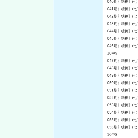
040期〖糖糖〗(
041期〖糖糖〗(
042期〖糖糖〗(
043期〖糖糖〗(
044期〖糖糖〗(
045期〖糖糖〗(
046期〖糖糖〗(
10中9
047期〖糖糖〗(
048期〖糖糖〗(
049期〖糖糖〗(
050期〖糖糖〗(
051期〖糖糖〗(
052期〖糖糖〗(
053期〖糖糖〗(
054期〖糖糖〗(
055期〖糖糖〗(
056期〖糖糖〗(
10中8