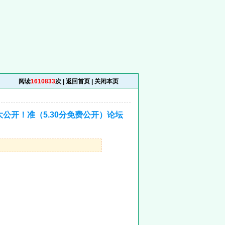
阅读
1610833
次 |
返回首页
|
关闭本页
公开！准（5.30分免费公开）论坛