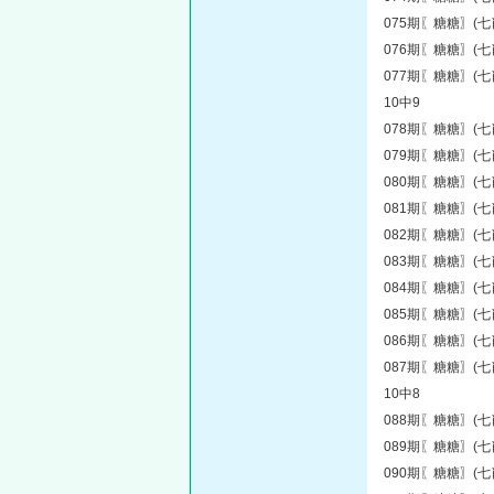
075期〖糖糖〗(
076期〖糖糖〗(
077期〖糖糖〗(
10中9
078期〖糖糖〗(
079期〖糖糖〗(
080期〖糖糖〗(
081期〖糖糖〗(
082期〖糖糖〗(
083期〖糖糖〗(
084期〖糖糖〗(
085期〖糖糖〗(
086期〖糖糖〗(
087期〖糖糖〗(
10中8
088期〖糖糖〗(
089期〖糖糖〗(
090期〖糖糖〗(