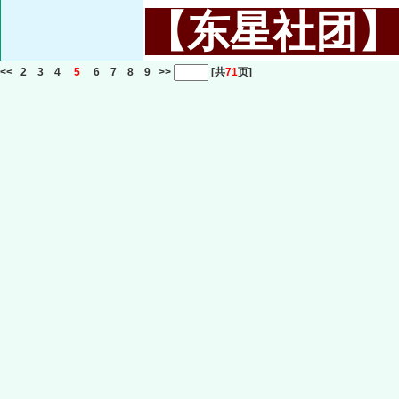
【东星社团】或名
<<
2
3
4
5
6
7
8
9
>>
[共
71
页]