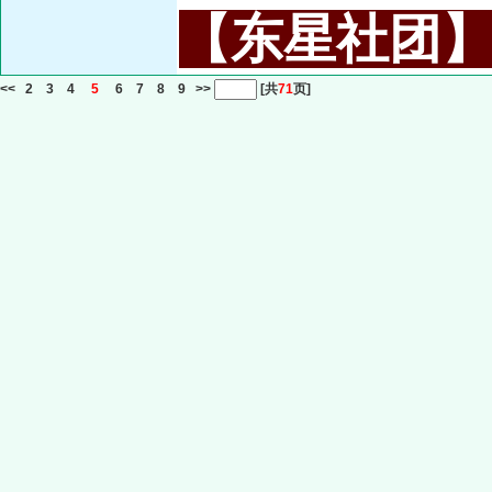
【东星社团】或名
<<
2
3
4
5
6
7
8
9
>>
[共
71
页]