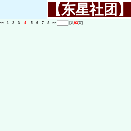
【东星社团】或名
<<
1
2
3
4
5
6
7
8
>>
[共
93
页]