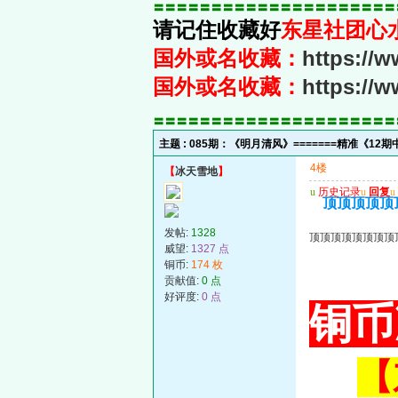
〓〓〓〓〓〓〓〓〓〓〓〓〓〓〓〓〓〓〓〓〓
请记住收藏好
东星社团心
国外或名收藏：
https://
国外或名收藏：
https://
〓〓〓〓〓〓〓〓〓〓〓〓〓〓〓〓〓〓〓〓〓
主题 :
085期：《明月清风》=======精准《12
4楼
【
冰天雪地
】
u
历史记录
u
回复
u
顶顶顶顶顶
发帖:
1328
顶顶顶顶顶顶顶顶
威望:
1327 点
铜币:
174 枚
贡献值:
0 点
好评度:
0 点
铜币
【