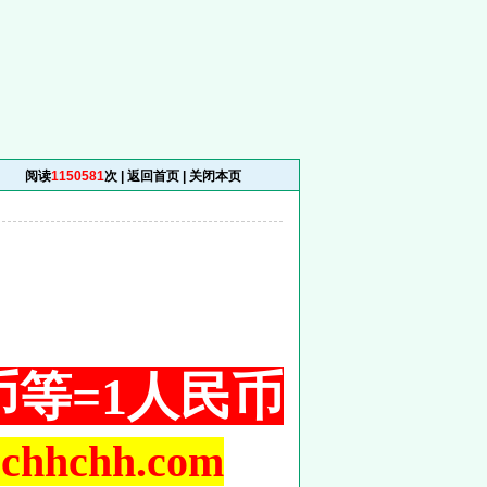
阅读
1150581
次 |
返回首页
|
关闭本页
铜币等=1人民币
hchh.com