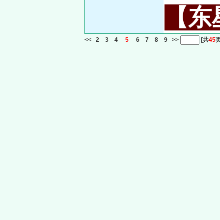
【东星
<<
2
3
4
5
6
7
8
9
>>
[共
45
页