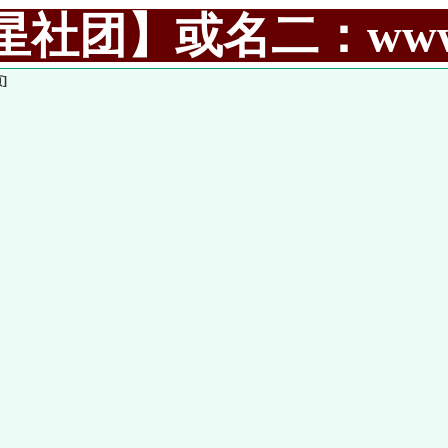
社团】或名二：www.99
]