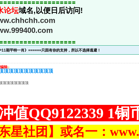
〓〓〓〓〓〓〓〓〓〓〓〓〓〓〓〓〓〓〓
水论坛
域名,以便日后访问!
www.chhchh.com
www.999400.com
〓〓〓〓〓〓〓〓〓〓〓〓〓〓〓〓〓〓〓
期中11期平特一肖》======只因有你的支持，所以不选择逃避！
编辑
u
顶顶顶顶顶顶顶顶顶顶顶
顶顶顶顶顶顶顶顶
冲值QQ9122339 1
东星社团】或名一：www.ch