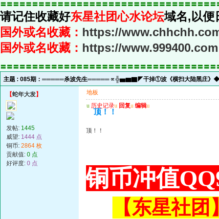
〓〓〓〓〓〓〓〓〓〓〓〓〓〓〓〓〓〓〓〓〓〓〓〓〓〓〓〓〓〓〓〓〓〓
请记住收藏好
东星社团心水论坛
域名,以便
国外或名收藏：
https://www.chhchh.co
国外或名收藏：
https://www.999400.com
〓〓〓〓〓〓〓〓〓〓〓〓〓〓〓〓〓〓〓〓〓〓〓〓〓〓〓〓〓〓〓〓〓〓
主题 :
085期：═════杀波先生═════∝╬▅▆▇◤干掉①波《横扫大陆黑庄》
地板
【
蛇年大发
】
u
历史记录
u
回复
u
编辑
u
顶！！
发帖:
1445
顶！！
威望:
1444 点
铜币:
2864 枚
贡献值:
0 点
好评度:
0 点
铜币冲值QQ9
【东星社团】或