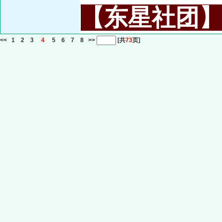
【东星社团】或名
<<
1
2
3
4
5
6
7
8
>>
[共
73
页]