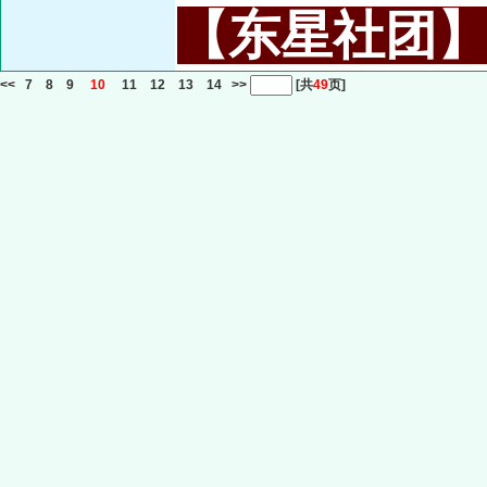
【东星社团】或名
<<
7
8
9
10
11
12
13
14
>>
[共
49
页]