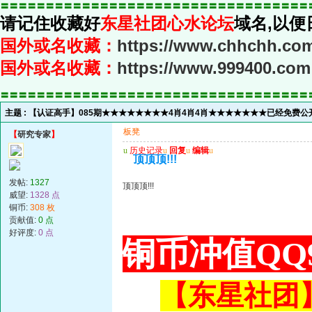
〓〓〓〓〓〓〓〓〓〓〓〓〓〓〓〓〓〓〓〓〓〓〓〓〓〓〓〓〓〓〓〓〓〓
请记住收藏好
东星社团心水论坛
域名,以便
国外或名收藏：
https://www.chhchh.co
国外或名收藏：
https://www.999400.com
〓〓〓〓〓〓〓〓〓〓〓〓〓〓〓〓〓〓〓〓〓〓〓〓〓〓〓〓〓〓〓〓〓〓
主题 :
【认证高手】085期★★★★★★★★4肖4肖4肖★★★★★★★已经免费公开
板凳
【
研究专家
】
u
历史记录
u
回复
u
编辑
u
顶顶顶!!!
发帖:
1327
顶顶顶!!!
威望:
1328 点
铜币:
308 枚
贡献值:
0 点
好评度:
0 点
铜币冲值QQ9
【东星社团】或