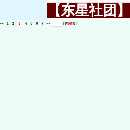
【东星社团】或名
<<
1
2
3
4
5
6
7
>>
[共
58
页]