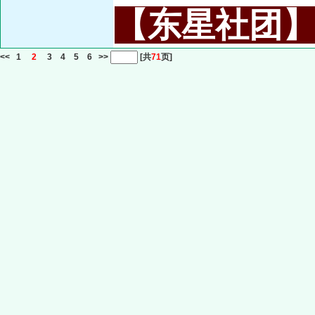
【东星社团】或名
<<
1
2
3
4
5
6
>>
[共
71
页]