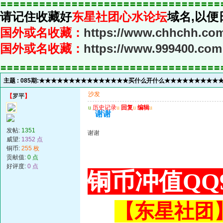
〓〓〓〓〓〓〓〓〓〓〓〓〓〓〓〓〓〓〓〓〓〓〓〓〓〓〓〓〓〓〓〓〓〓
请记住收藏好
东星社团心水论坛
域名,以便
国外或名收藏：
https://www.chhchh.co
国外或名收藏：
https://www.999400.com
〓〓〓〓〓〓〓〓〓〓〓〓〓〓〓〓〓〓〓〓〓〓〓〓〓〓〓〓〓〓〓〓〓〓
主题 :
085期:★★★★★★★★★★★★★★★买什么开什么★★★★★★★★★★
沙发
【
罗平
】
u
历史记录
u
回复
u
编辑
u
谢谢
发帖:
1351
谢谢
威望:
1352 点
铜币:
255 枚
贡献值:
0 点
好评度:
0 点
铜币冲值QQ9
【东星社团】或