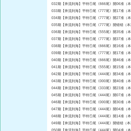
032期【奔流到海】平特①尾《666尾》開06准
033期【奔流到海】平特①尾《777尾》開17准
034期【奔流到海】平特①尾《777尾》開27准
035期【奔流到海】平特①尾《777尾》開错错（
036期【奔流到海】平特①尾《555尾》開35准
037期【奔流到海】平特①尾《777尾》開37准
038期【奔流到海】平特①尾《666尾》開16准
039期【奔流到海】平特①尾《777尾》開17准
040期【奔流到海】平特①尾《666尾》開46准
041期【奔流到海】平特①尾《555尾》開15准
042期【奔流到海】平特①尾《444尾》開34准
043期【奔流到海】平特①尾《000尾》開40准
044期【奔流到海】平特①尾《333尾》開23准
045期【奔流到海】平特①尾《444尾》開07准
046期【奔流到海】平特①尾《000尾》開30准
047期【奔流到海】平特①尾《444尾》開04准
048期【奔流到海】平特①尾《444尾》開14准
049期【奔流到海】平特①尾《444尾》開错错（
050期【奔流到海】平特①尾《444尾》開04准