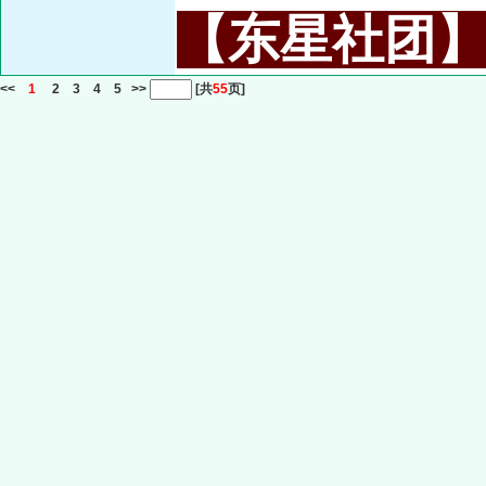
【东星社团】或名
<<
1
2
3
4
5
>>
[共
55
页]