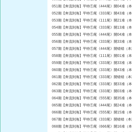
051期【奔流到海】平特①尾《444尾》開04准
052期【奔流到海】平特①尾《333尾》開43准
053期【奔流到海】平特①尾《111尾》開21准
054期【奔流到海】平特①尾《333尾》開13准
055期【奔流到海】平特①尾《444尾》開04准
056期【奔流到海】平特①尾《333尾》開33准
057期【奔流到海】平特①尾《444尾》開错错（
058期【奔流到海】平特①尾《111尾》開01准
059期【奔流到海】平特①尾《333尾》開33准
060期【奔流到海】平特①尾《333尾》開43准
061期【奔流到海】平特①尾《333尾》開错错（
062期【奔流到海】平特①尾《333尾》開33准
063期【奔流到海】平特①尾《333尾》開03准
064期【奔流到海】平特①尾《555尾》開35准
065期【奔流到海】平特①尾《444尾》開24准
066期【奔流到海】平特①尾《555尾》開15准
067期【奔流到海】平特①尾《333尾》開错错（
068期【奔流到海】平特①尾《666尾》開16准