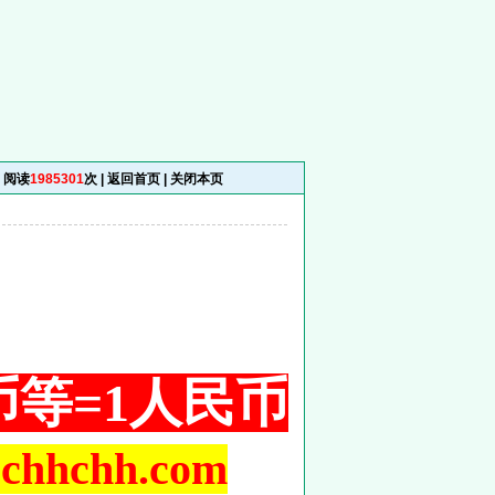
阅读
1985301
次 |
返回首页
|
关闭本页
铜币等=1人民币
hchh.com