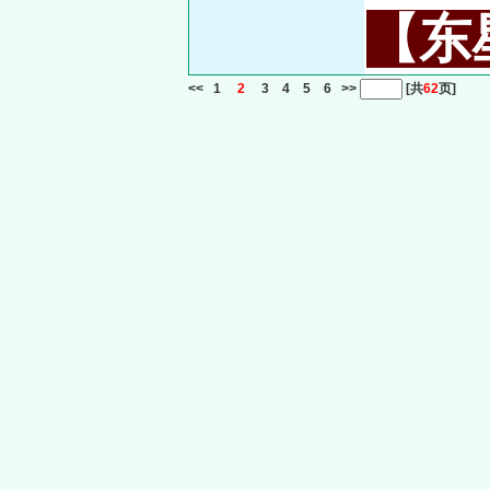
【东星
<<
1
2
3
4
5
6
>>
[共
62
页]