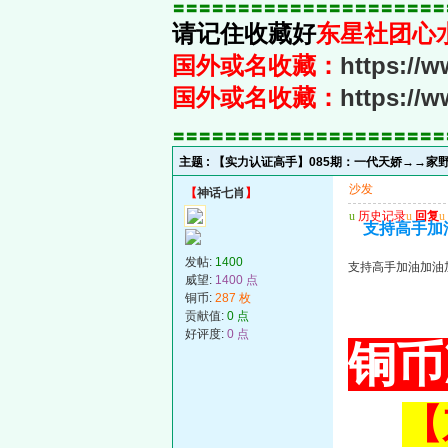
〓〓〓〓〓〓〓〓〓〓〓〓〓〓〓〓〓〓〓〓〓
请记住收藏好
东星社团心
国外或名收藏：
https://
国外或名收藏：
https://
〓〓〓〓〓〓〓〓〓〓〓〓〓〓〓〓〓〓〓〓〓
主题 :
【实力认证高手】085期：一代天娇→→家
沙发
【
神话七肖
】
u
历史记录
u
回复
u
支持高手加
发帖:
1400
支持高手加油加油
威望:
1400 点
铜币:
287 枚
贡献值:
0 点
好评度:
0 点
铜币
【