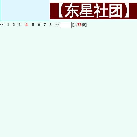
【东星社团】或名
<<
1
2
3
4
5
6
7
8
>>
[共
72
页]