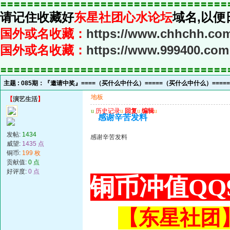
〓〓〓〓〓〓〓〓〓〓〓〓〓〓〓〓〓〓〓〓〓〓〓〓〓〓〓〓〓〓〓〓〓〓
请记住收藏好
东星社团心水论坛
域名,以便
国外或名收藏：
https://www.chhchh.co
国外或名收藏：
https://www.999400.com
〓〓〓〓〓〓〓〓〓〓〓〓〓〓〓〓〓〓〓〓〓〓〓〓〓〓〓〓〓〓〓〓〓〓
主题 :
085期：『邀请中奖』====（买什么中什么）=====（买什么中什么）====
地板
【
演艺生活
】
u
历史记录
u
回复
u
编辑
u
感谢辛苦发料
发帖:
1434
感谢辛苦发料
威望:
1435 点
铜币:
199 枚
贡献值:
0 点
好评度:
0 点
铜币冲值QQ9
【东星社团】或