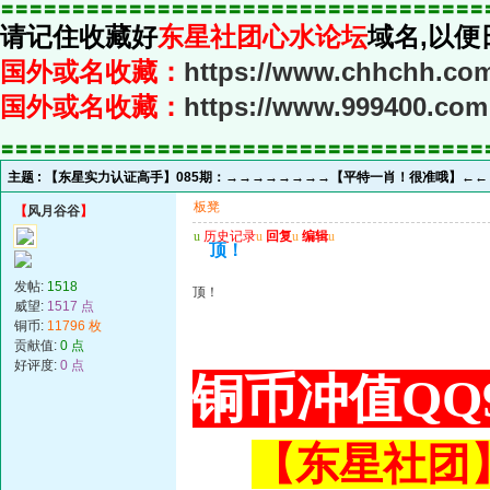
〓〓〓〓〓〓〓〓〓〓〓〓〓〓〓〓〓〓〓〓〓〓〓〓〓〓〓〓〓〓〓〓〓〓
请记住收藏好
东星社团心水论坛
域名,以便
国外或名收藏：
https://www.chhchh.co
国外或名收藏：
https://www.999400.com
〓〓〓〓〓〓〓〓〓〓〓〓〓〓〓〓〓〓〓〓〓〓〓〓〓〓〓〓〓〓〓〓〓〓
主题 :
【东星实力认证高手】085期：→→→→→→→→【平特一肖！很准哦】←
板凳
【
风月谷谷
】
u
历史记录
u
回复
u
编辑
u
顶！
发帖:
1518
顶！
威望:
1517 点
铜币:
11796 枚
贡献值:
0 点
好评度:
0 点
铜币冲值QQ9
【东星社团】或