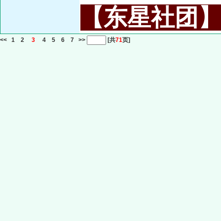
【东星社团】或名
<<
1
2
3
4
5
6
7
>>
[共
71
页]