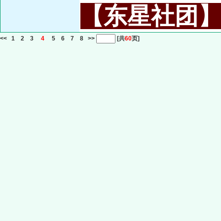
【东星社团】或名
<<
1
2
3
4
5
6
7
8
>>
[共
60
页]