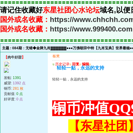
〓〓〓〓〓〓〓〓〓〓〓〓〓〓〓〓〓〓〓〓〓〓〓〓〓〓〓〓〓〓〓〓〓〓
请记住收藏好
东星社团心水论坛
域名,以便
国外或名收藏：
https://www.chhchh.co
国外或名收藏：
https://www.999400.com
〓〓〓〓〓〓〓〓〓〓〓〓〓〓〓〓〓〓〓〓〓〓〓〓〓〓〓〓〓〓〓〓〓〓
主题 :
084期：无错◆金牌九肖▓▓▓▓▓▓●●●万佛朝宗中特【九肖宝典】世界最稳●●
板凳
【
肉牛好甜
】
u
历史记录
u
回复
u
编辑
u
轻轻一贴，永远的支持
发帖:
1391
轻轻一贴，永远的支持
威望:
1392 点
铜币:
281 枚
贡献值:
0 点
好评度:
0 点
铜币冲值QQ9
【东星社团】或