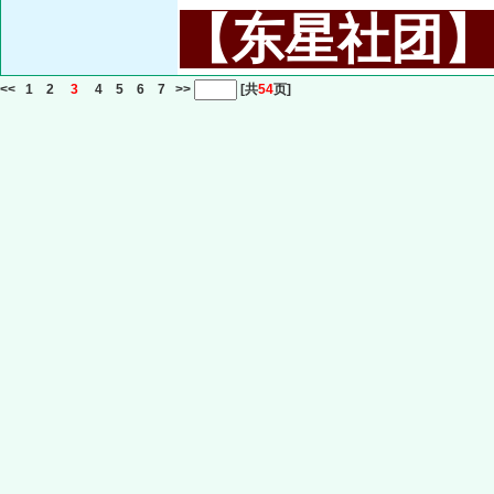
【东星社团】或名
<<
1
2
3
4
5
6
7
>>
[共
54
页]