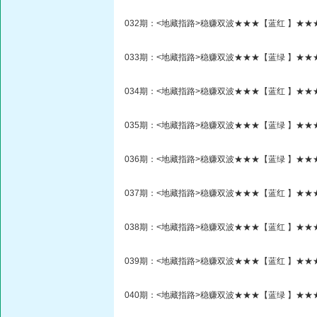
032期：<地藏指路>稳赚双波★★★【蓝红 】★★★
033期：<地藏指路>稳赚双波★★★【蓝绿 】★★★
034期：<地藏指路>稳赚双波★★★【蓝红 】★★★
035期：<地藏指路>稳赚双波★★★【蓝绿 】★★★
036期：<地藏指路>稳赚双波★★★【蓝绿 】★★★
037期：<地藏指路>稳赚双波★★★【蓝红 】★★★
038期：<地藏指路>稳赚双波★★★【蓝红 】★★★
039期：<地藏指路>稳赚双波★★★【蓝红 】★★★
040期：<地藏指路>稳赚双波★★★【蓝绿 】★★★