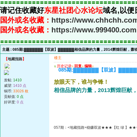
〓〓〓〓〓〓〓〓〓〓〓〓〓〓〓〓〓〓〓〓〓〓〓〓〓〓〓〓〓〓〓〓〓〓
请记住收藏好
东星社团心水论坛
域名,以便
国外或名收藏：
https://www.chhchh.co
国外或名收藏：
https://www.999400.com
〓〓〓〓〓〓〓〓〓〓〓〓〓〓〓〓〓〓〓〓〓〓〓〓〓〓〓〓〓〓〓〓〓〓
主题 :
085期:▓▓▓▓▓▓▓【双波】▓▓▓▓▓▓相信品牌的力量，2014辉煌巨献，
楼主
【
地藏指路
】
u
历史记录
u
回复
u
编辑
u
085期:▓▓▓▓▓▓▓【双波】▓▓
发帖:
1410
放眼天下，谁与争锋！
威望:
1410 点
相信品牌的力量，2013辉煌巨献
铜币:
33026 枚
贡献值:
0 点
好评度:
0 点
057期：<地藏指路>稳赚双波★★★【红 绿 】★★