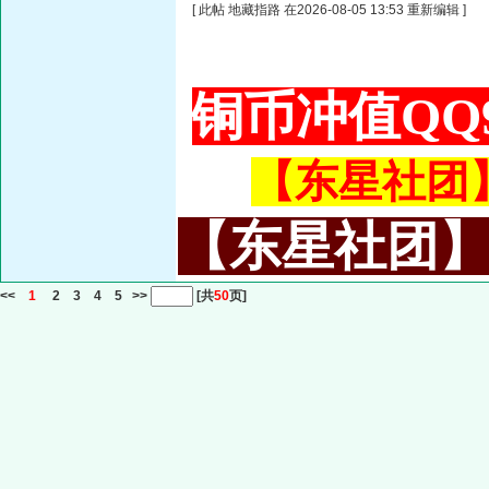
[ 此帖 地藏指路 在2026-08-05 13:53 重新编辑 ]
铜币冲值QQ9
【东星社团】或
【东星社团】或名
<<
1
2
3
4
5
>>
[共
50
页]