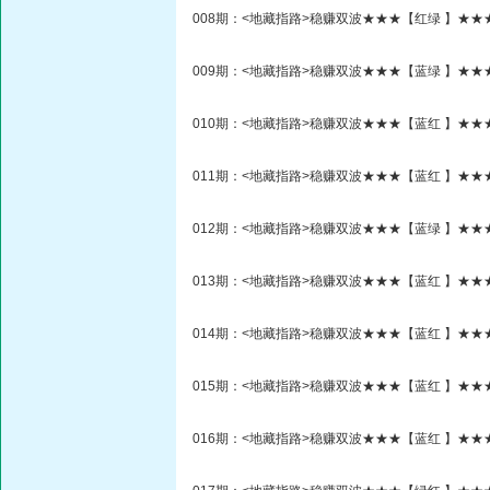
008期：<地藏指路>稳赚双波★★★【红绿 】★★★
009期：<地藏指路>稳赚双波★★★【蓝绿 】★★★
010期：<地藏指路>稳赚双波★★★【蓝红 】★★★
011期：<地藏指路>稳赚双波★★★【蓝红 】★★★
012期：<地藏指路>稳赚双波★★★【蓝绿 】★★★
013期：<地藏指路>稳赚双波★★★【蓝红 】★★★
014期：<地藏指路>稳赚双波★★★【蓝红 】★★★
015期：<地藏指路>稳赚双波★★★【蓝红 】★★★
016期：<地藏指路>稳赚双波★★★【蓝红 】★★★