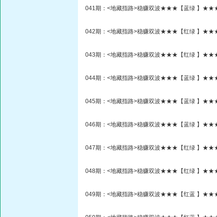
041期：<地藏指路>稳赚双波★★★【蓝绿 】★★★
042期：<地藏指路>稳赚双波★★★【红绿 】★★★
043期：<地藏指路>稳赚双波★★★【红绿 】★★★
044期：<地藏指路>稳赚双波★★★【蓝绿 】★★★
045期：<地藏指路>稳赚双波★★★【蓝绿 】★★★
046期：<地藏指路>稳赚双波★★★【蓝绿 】★★★
047期：<地藏指路>稳赚双波★★★【红绿 】★★★
048期：<地藏指路>稳赚双波★★★【红绿 】★★★
049期：<地藏指路>稳赚双波★★★【红蓝 】★★★