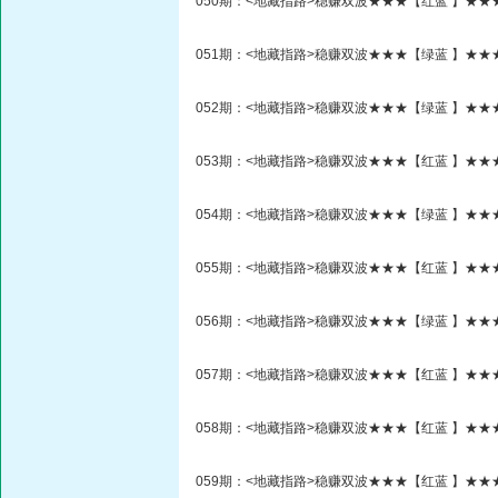
050期：<地藏指路>稳赚双波★★★【红蓝 】★★★
051期：<地藏指路>稳赚双波★★★【绿蓝 】★★★
052期：<地藏指路>稳赚双波★★★【绿蓝 】★★★
053期：<地藏指路>稳赚双波★★★【红蓝 】★★★
054期：<地藏指路>稳赚双波★★★【绿蓝 】★★★
055期：<地藏指路>稳赚双波★★★【红蓝 】★★★
056期：<地藏指路>稳赚双波★★★【绿蓝 】★★★
057期：<地藏指路>稳赚双波★★★【红蓝 】★★★
058期：<地藏指路>稳赚双波★★★【红蓝 】★★★
059期：<地藏指路>稳赚双波★★★【红蓝 】★★★