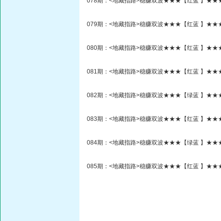
078期：<地藏指路>稳赚双波★★★【红蓝 】★★★
079期：<地藏指路>稳赚双波★★★【红蓝 】★★★
080期：<地藏指路>稳赚双波★★★【红蓝 】★★★
081期：<地藏指路>稳赚双波★★★【红蓝 】★★★
082期：<地藏指路>稳赚双波★★★【绿蓝 】★★★
083期：<地藏指路>稳赚双波★★★【红蓝 】★★★
084期：<地藏指路>稳赚双波★★★【绿蓝 】★★★
085期：<地藏指路>稳赚双波★★★【红蓝 】★★