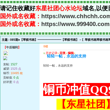
〓〓〓〓〓〓〓〓〓〓〓〓〓〓〓〓〓〓〓〓〓〓〓〓〓〓〓〓〓〓〓〓〓〓
请记住收藏好
东星社团心水论坛
域名,以便
国外或名收藏：
https://www.chhchh.co
国外或名收藏：
https://www.999400.com
〓〓〓〓〓〓〓〓〓〓〓〓〓〓〓〓〓〓〓〓〓〓〓〓〓〓〓〓〓〓〓〓〓〓
主题 :
085期●【琴棋书画】━━━━━━━━【琴棋书画】－〖琴棋书画琴棋书
8楼
【
午后福利
】
u
历史记录
u
回复
u
编辑
u
轻轻一帖，永远的支持
发帖:
1527
轻轻一帖，永远的支持
威望:
1525 点
铜币:
10495 枚
贡献值:
0 点
好评度:
0 点
铜币冲值QQ9
【东星社团】或