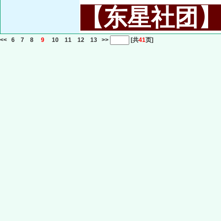
【东星社团】或名
<<
6
7
8
9
10
11
12
13
>>
[共
41
页]