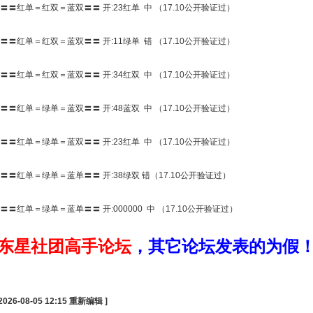
〓〓红单＝红双＝蓝双〓〓 开:23红单 中 （17.10公开验证过）
〓〓红单＝红双＝蓝双〓〓 开:11绿单 错 （17.10公开验证过）
〓〓红单＝红双＝蓝双〓〓 开:34红双 中 （17.10公开验证过）
〓〓红单＝绿单＝蓝双〓〓 开:48蓝双 中 （17.10公开验证过）
〓〓红单＝绿单＝蓝双〓〓 开:23红单 中 （17.10公开验证过）
〓〓红单＝绿单＝蓝单〓〓 开:38绿双 错（17.10公开验证过）
〓〓红单＝绿单＝蓝单〓〓 开:000000 中 （17.10公开验证过）
东星社团高手论坛
，其它论坛发表的为假
26-08-05 12:15 重新编辑 ]