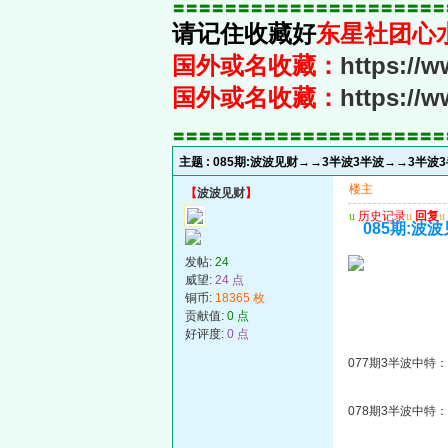
〓〓〓〓〓〓〓〓〓〓〓〓〓〓〓〓〓〓〓〓〓
请记住收藏好
东星社团心
国外或名收藏：
https://
国外或名收藏：
https://
〓〓〓〓〓〓〓〓〓〓〓〓〓〓〓〓〓〓〓〓〓
主题 :
085期:波波见财→→3半波3半波→→3半
楼主
【
波波见财
】
u
历史记录
u
回复
u
085期:
发帖:
24
威望:
24 点
铜币:
18365 枚
贡献值:
0 点
好评度:
0 点
077期3半波中特：
078期3半波中特：