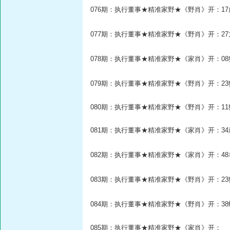
076期：执行董事★精准家野★《野肖》开：17
077期：执行董事★精准家野★《野肖》开：27
078期：执行董事★精准家野★《家肖》开：08
079期：执行董事★精准家野★《野肖》开：23
080期：执行董事★精准家野★《野肖》开：11
081期：执行董事★精准家野★《家肖》开：34
082期：执行董事★精准家野★《家肖》开：48
083期：执行董事★精准家野★《野肖》开：23
084期：执行董事★精准家野★《野肖》开：38
085期：执行董事★精准家野★《家肖》开：