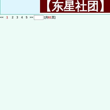
【东星社团】或名
<<
1
2
3
4
5
>>
[共
61
页]