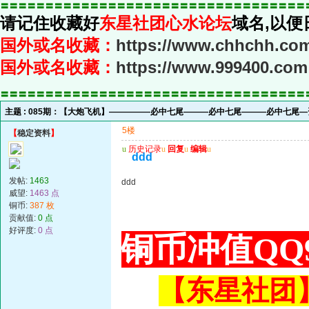
〓〓〓〓〓〓〓〓〓〓〓〓〓〓〓〓〓〓〓〓〓〓〓〓〓〓〓〓〓〓〓〓〓〓
请记住收藏好
东星社团心水论坛
域名,以便
国外或名收藏：
https://www.chhchh.co
国外或名收藏：
https://www.999400.com
〓〓〓〓〓〓〓〓〓〓〓〓〓〓〓〓〓〓〓〓〓〓〓〓〓〓〓〓〓〓〓〓〓〓
主题 :
085期：【大炮飞机】—————必中七尾———必中七尾———必中七尾—
5楼
【
稳定资料
】
u
历史记录
u
回复
u
编辑
u
ddd
发帖:
1463
ddd
威望:
1463 点
铜币:
387 枚
贡献值:
0 点
好评度:
0 点
铜币冲值QQ9
【东星社团】或