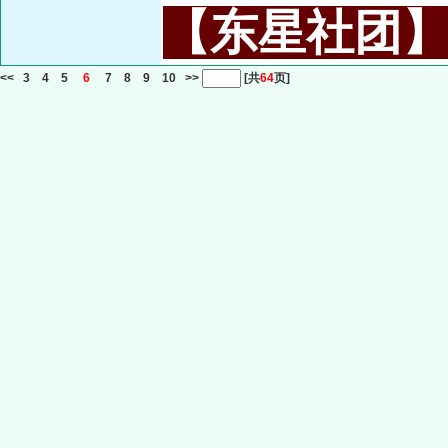
【东星社团】或名
<<
3
4
5
6
7
8
9
10
>>
[共
64
页]