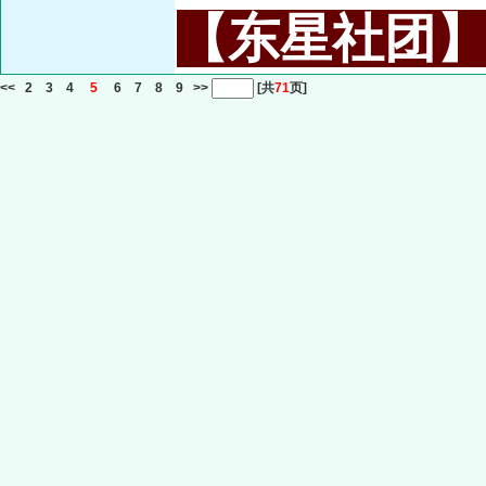
【东星社团】或名
<<
2
3
4
5
6
7
8
9
>>
[共
71
页]