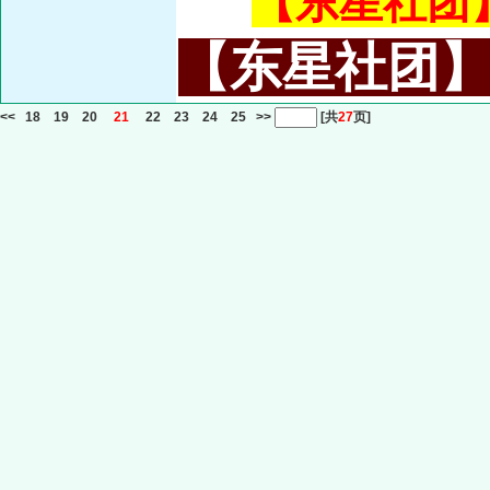
【东星社团】或
【东星社团】或名
<<
18
19
20
21
22
23
24
25
>>
[共
27
页]