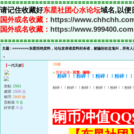
〓〓〓〓〓〓〓〓〓〓〓〓〓〓〓〓〓〓〓〓〓〓〓〓〓〓〓〓〓〓〓〓〓〓
请记住收藏好
东星社团心水论坛
域名,以便
国外或名收藏：
https://www.chhchh.co
国外或名收藏：
https://www.999400.com
〓〓〓〓〓〓〓〓〓〓〓〓〓〓〓〓〓〓〓〓〓〓〓〓〓〓〓〓〓〓〓〓〓〓
主题 :
========东星拒绝卖料，论坛发表谁卖料封杀谁，被骗别在这鬼叫，所有人进
→
20楼
【
一代天娇
】
u
历史记录
u
回复
u
编辑
u
粉碎！！粉碎！！粉碎！！粉碎！！
发帖:
1501
粉碎！！粉碎！！粉碎！！粉碎！！粉碎！！粉碎
威望:
1500 点
铜币:
2845 枚
贡献值:
0 点
好评度:
0 点
铜币冲值QQ9