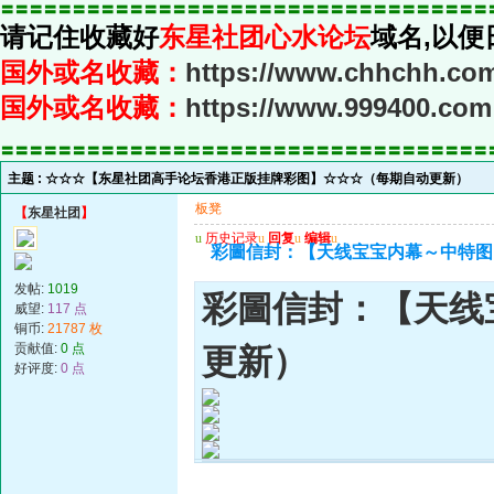
〓〓〓〓〓〓〓〓〓〓〓〓〓〓〓〓〓〓〓〓〓〓〓〓〓〓〓〓〓〓〓〓〓〓
请记住收藏好
东星社团心水论坛
域名,以便
国外或名收藏：
https://www.chhchh.co
国外或名收藏：
https://www.999400.com
〓〓〓〓〓〓〓〓〓〓〓〓〓〓〓〓〓〓〓〓〓〓〓〓〓〓〓〓〓〓〓〓〓〓
主题 :
☆☆☆【东星社团高手论坛香港正版挂牌彩图】☆☆☆（每期自动更新）
板凳
【
东星社团
】
u
历史记录
u
回复
u
编辑
u
彩圖信封：【天线宝宝内幕～中特图
发帖:
1019
彩圖信封：【天线
威望:
117 点
铜币:
21787 枚
贡献值:
0 点
更新）
好评度:
0 点