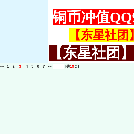
铜币冲值QQ9
【东星社团】或
【东星社团】或名
<<
1
2
3
4
5
6
7
>>
[共
19
页]