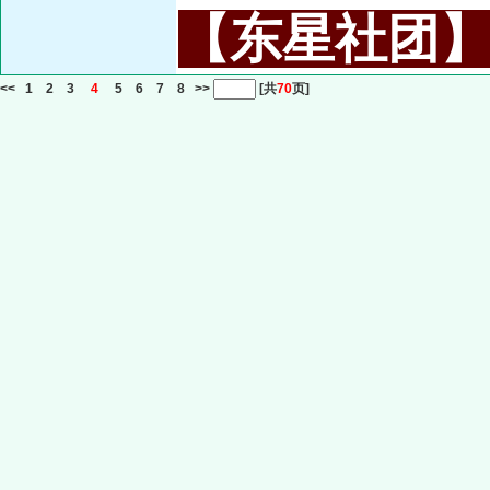
【东星社团】或名
<<
1
2
3
4
5
6
7
8
>>
[共
70
页]