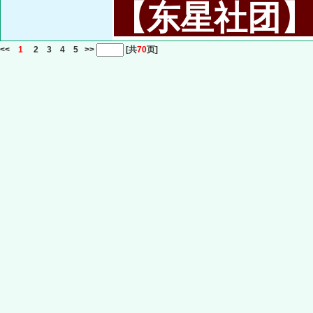
【东星社团】或名
<<
1
2
3
4
5
>>
[共
70
页]