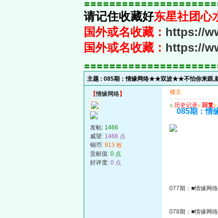
〓〓〓〓〓〓〓〓〓〓〓〓〓〓〓〓〓〓〓〓〓
请记住收藏好
东星社团心
国外或名收藏：
https://
国外或名收藏：
https://
〓〓〓〓〓〓〓〓〓〓〓〓〓〓〓〓〓〓〓〓〓
主题 :
085期：情缘网络★★双波★★不怕你来跟,
楼主
【
情缘网络
】
u
历史记录
u
回复
u
085期：
发帖:
1466
威望:
1466 点
铜币:
913 枚
贡献值:
0 点
好评度:
0 点
077期：■情缘网
078期：■情缘网