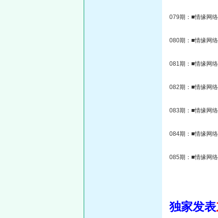
079期：■情缘网
080期：■情缘网
081期：■情缘网
082期：■情缘网
083期：■情缘网
084期：■情缘网
085期：■情缘网
独家发表