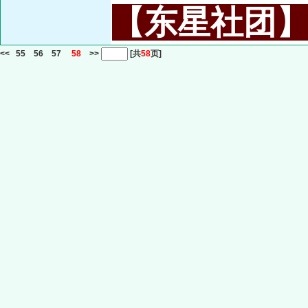
【东星社团】或名
<<
55
56
57
58
>>
[共
58
页]