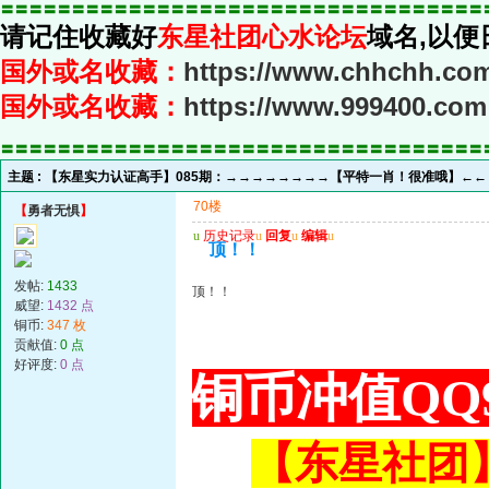
〓〓〓〓〓〓〓〓〓〓〓〓〓〓〓〓〓〓〓〓〓〓〓〓〓〓〓〓〓〓〓〓〓〓
请记住收藏好
东星社团心水论坛
域名,以便
国外或名收藏：
https://www.chhchh.co
国外或名收藏：
https://www.999400.com
〓〓〓〓〓〓〓〓〓〓〓〓〓〓〓〓〓〓〓〓〓〓〓〓〓〓〓〓〓〓〓〓〓〓
主题 :
【东星实力认证高手】085期：→→→→→→→→【平特一肖！很准哦】←
70楼
【
勇者无惧
】
u
历史记录
u
回复
u
编辑
u
顶！！
发帖:
1433
顶！！
威望:
1432 点
铜币:
347 枚
贡献值:
0 点
好评度:
0 点
铜币冲值QQ9
【东星社团】或