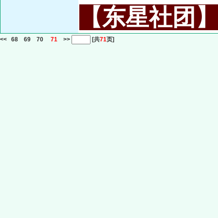
【东星社团】或名
<<
68
69
70
71
>>
[共
71
页]