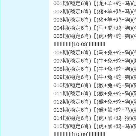
001期(稳定6肖)【(龙+羊+蛇+马)
002期(稳定6肖)【(猪+羊+鸡+马)
003期(稳定6肖)【(猪+羊+鸡+狗)
004期(稳定6肖)【(马+虎+鸡+狗)
005期(稳定6肖)【(虎+猪+蛇+狗)
ⅠⅠⅠⅠⅠⅠⅠⅠⅠⅠⅠⅠ[10-08]ⅠⅠⅠⅠⅠⅠⅠⅠⅠⅠⅠ
006期(稳定6肖)【(马+兔+蛇+狗)
007期(稳定6肖)【(牛+兔+蛇+狗)
008期(稳定6肖)【(牛+兔+蛇+狗)
009期(稳定6肖)【(牛+兔+蛇+狗)
010期(稳定6肖)【(猴+兔+蛇+狗)
011期(稳定6肖)【(猴+兔+蛇+狗)
012期(稳定6肖)【(猴+兔+蛇+狗)
013期(稳定6肖)【(猴+鼠+蛇+马)
014期(稳定6肖)【(虎+鼠+鸡+猴)
015期(稳定6肖)【(虎+鼠+鸡+马)
ⅠⅠⅠⅠⅠⅠⅠⅠⅠⅠⅠⅠ[10-09]ⅠⅠⅠⅠⅠⅠⅠⅠⅠⅠⅠ