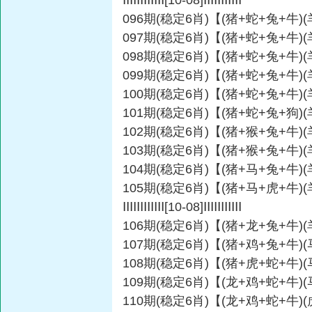
ⅠⅠⅠⅠⅠⅠⅠⅠⅠⅠⅠⅠ[10-08]ⅠⅠⅠⅠⅠⅠⅠⅠⅠⅠⅠ
096期(稳定6肖)【(猪+蛇+兔+牛)
097期(稳定6肖)【(猪+蛇+兔+牛)
098期(稳定6肖)【(猪+蛇+兔+牛)
099期(稳定6肖)【(猪+蛇+兔+牛)
100期(稳定6肖)【(猪+蛇+兔+牛)
101期(稳定6肖)【(猪+蛇+兔+狗)
102期(稳定6肖)【(猪+猴+兔+牛)
103期(稳定6肖)【(猪+猴+兔+牛)
104期(稳定6肖)【(猪+马+兔+牛)
105期(稳定6肖)【(猪+马+虎+牛)
ⅠⅠⅠⅠⅠⅠⅠⅠⅠⅠⅠⅠ[10-08]ⅠⅠⅠⅠⅠⅠⅠⅠⅠⅠⅠ
106期(稳定6肖)【(猪+龙+兔+牛)
107期(稳定6肖)【(猪+鸡+兔+牛)
108期(稳定6肖)【(猪+虎+蛇+牛)
109期(稳定6肖)【(龙+鸡+蛇+牛)
110期(稳定6肖)【(龙+鸡+蛇+牛)