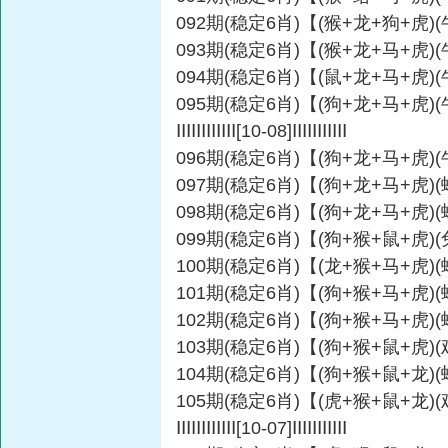
092
期(稳定6肖)【(猴+龙+狗+虎)(
093
期(稳定6肖)【(猴+龙+马+虎)(
094
期(稳定6肖)【(鼠+龙+马+虎)(
095
期(稳定6肖)【(狗+龙+马+虎)(
ⅠⅠⅠⅠⅠⅠⅠⅠⅠⅠⅠⅠ[10-08]ⅠⅠⅠⅠⅠⅠⅠⅠⅠⅠⅠ
096
期(稳定6肖)【(狗+龙+马+虎)(
097
期(稳定6肖)【(狗+龙+马+虎)(
098
期(稳定6肖)【(狗+龙+马+虎)(
099
期(稳定6肖)【(狗+猴+鼠+虎)(
100
期(稳定6肖)【(龙+猴+马+虎)(
101期(稳定6肖)【(狗+猴+马+虎)
102期(稳定6肖)【(狗+猴+马+虎)
103期(稳定6肖)【(狗+猴+鼠+虎)
104期(稳定6肖)【(狗+猴+鼠+龙)
105期(稳定6肖)【(虎+猴+鼠+龙)
ⅠⅠⅠⅠⅠⅠⅠⅠⅠⅠⅠⅠ[10-07]ⅠⅠⅠⅠⅠⅠⅠⅠⅠⅠⅠ