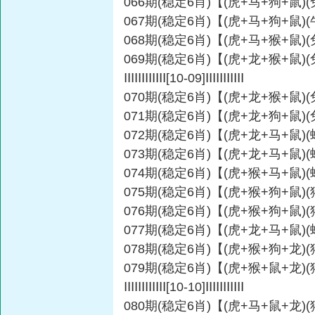
066期(稳定6肖)【(虎+马+狗+鼠)
067期(稳定6肖)【(虎+马+狗+鼠)
068期(稳定6肖)【(虎+马+猴+鼠)
069期(稳定6肖)【(虎+龙+猴+鼠)
ⅠⅠⅠⅠⅠⅠⅠⅠⅠⅠⅠⅠ[10-09]ⅠⅠⅠⅠⅠⅠⅠⅠⅠⅠⅠ
070期(稳定6肖)【(虎+龙+猴+鼠)
071期(稳定6肖)【(虎+龙+狗+鼠)
072期(稳定6肖)【(虎+龙+马+鼠)
073期(稳定6肖)【(虎+龙+马+鼠)
074期(稳定6肖)【(虎+猴+马+鼠)
075期(稳定6肖)【(虎+猴+狗+鼠)
076期(稳定6肖)【(虎+猴+狗+鼠)
077期(稳定6肖)【(虎+龙+马+鼠)
078期(稳定6肖)【(虎+猴+狗+龙)
079期(稳定6肖)【(虎+猴+鼠+龙)
ⅠⅠⅠⅠⅠⅠⅠⅠⅠⅠⅠⅠ[10-10]ⅠⅠⅠⅠⅠⅠⅠⅠⅠⅠⅠ
080期(稳定6肖)【(虎+马+鼠+龙)