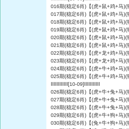
016期(稳定6肖)【(虎+鼠+鸡+马)
017期(稳定6肖)【(虎+鼠+鸡+马)
018期(稳定6肖)【(虎+鼠+鸡+马)
019期(稳定6肖)【(虎+鼠+鸡+马)
020期(稳定6肖)【(虎+鼠+鸡+马)
021期(稳定6肖)【(虎+鼠+鸡+马)
022期(稳定6肖)【(虎+龙+鸡+马)
023期(稳定6肖)【(虎+龙+鸡+马)
024期(稳定6肖)【(虎+牛+鸡+马)
025期(稳定6肖)【(虎+牛+鸡+马)
ⅠⅠⅠⅠⅠⅠⅠⅠⅠⅠⅠⅠ[10-09]ⅠⅠⅠⅠⅠⅠⅠⅠⅠⅠⅠ
026期(稳定6肖)【(虎+牛+兔+马)
027期(稳定6肖)【(虎+牛+兔+马)
028期(稳定6肖)【(虎+牛+兔+马)
029期(稳定6肖)【(虎+牛+狗+马)
030期(稳定6肖)【(兔+牛+狗+马)