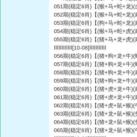
051期(稳定6肖)【(猴+马+蛇+龙)
052期(稳定6肖)【(猴+马+蛇+龙)
053期(稳定6肖)【(狗+马+蛇+龙)
054期(稳定6肖)【(猴+马+蛇+虎)
055期(稳定6肖)【(猪+马+龙+虎)
ⅠⅠⅠⅠⅠⅠⅠⅠⅠⅠⅠⅠ[10-08]ⅠⅠⅠⅠⅠⅠⅠⅠⅠⅠⅠ
056期(稳定6肖)【(猪+狗+龙+牛)
057期(稳定6肖)【(猪+狗+龙+牛)
058期(稳定6肖)【(猪+狗+龙+牛)
059期(稳定6肖)【(猪+狗+龙+牛)
060期(稳定6肖)【(猪+虎+龙+牛)
061期(稳定6肖)【(猪+虎+龙+牛)
062期(稳定6肖)【(猪+虎+鼠+猴)
063期(稳定6肖)【(猪+龙+鼠+猴)
064期(稳定6肖)【(猪+龙+鼠+猴)
065期(稳定6肖)【(猪+龙+鼠+猴)