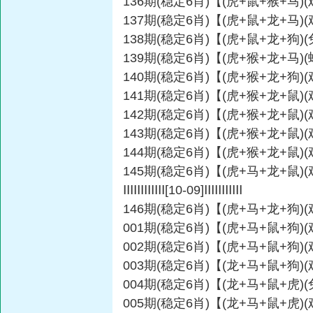
136期(稳定6肖)【(虎+鼠+猴+马)
137期(稳定6肖)【(虎+鼠+龙+马)
138期(稳定6肖)【(虎+鼠+龙+狗)
139期(稳定6肖)【(虎+猴+龙+马)
140期(稳定6肖)【(虎+猴+龙+狗)
141期(稳定6肖)【(虎+猴+龙+鼠)
142期(稳定6肖)【(虎+猴+龙+鼠)
143期(稳定6肖)【(虎+猴+龙+鼠)
144期(稳定6肖)【(虎+猴+龙+鼠)
145期(稳定6肖)【(虎+马+龙+鼠)
ⅠⅠⅠⅠⅠⅠⅠⅠⅠⅠⅠⅠ[10-09]ⅠⅠⅠⅠⅠⅠⅠⅠⅠⅠⅠ
146期(稳定6肖)【(虎+马+龙+狗)
001期(稳定6肖)【(虎+马+鼠+狗)
002期(稳定6肖)【(虎+马+鼠+狗)
003期(稳定6肖)【(龙+马+鼠+狗)
004期(稳定6肖)【(龙+马+鼠+虎)
005期(稳定6肖)【(龙+马+鼠+虎)