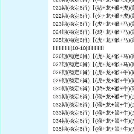
021期(稳定6肖)【(猪+龙+猴+虎)
022期(稳定6肖)【(兔+龙+猴+虎)
023期(稳定6肖)【(虎+龙+猴+马)
024期(稳定6肖)【(鸡+龙+猴+马)
025期(稳定6肖)【(虎+龙+猴+马)
ⅠⅠⅠⅠⅠⅠⅠⅠⅠⅠⅠⅠ[10-10]ⅠⅠⅠⅠⅠⅠⅠⅠⅠⅠⅠ
026期(稳定6肖)【(虎+龙+猴+马)
027期(稳定6肖)【(虎+龙+猴+马)
028期(稳定6肖)【(虎+龙+猴+牛)
029期(稳定6肖)【(虎+龙+猴+牛)
030期(稳定6肖)【(鸡+龙+猴+牛)
031期(稳定6肖)【(猴+龙+猴+牛)
032期(稳定6肖)【(猴+龙+鼠+牛)
033期(稳定6肖)【(猴+龙+鼠+牛)
034期(稳定6肖)【(猴+龙+鼠+牛)
035期(稳定6肖)【(猴+龙+鼠+牛)