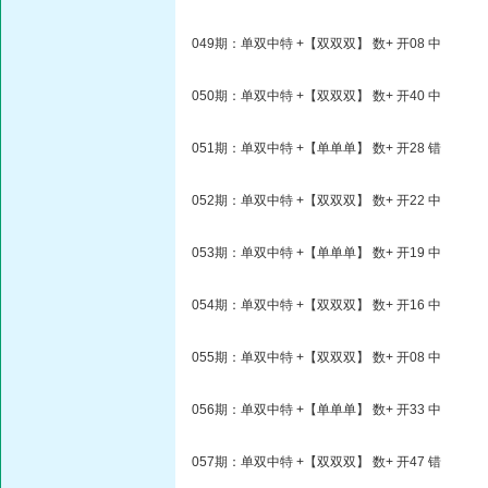
049期：单双中特 +【双双双】 数+ 开08 中
050期：单双中特 +【双双双】 数+ 开40 中
051期：单双中特 +【单单单】 数+ 开28 错
052期：单双中特 +【双双双】 数+ 开22 中
053期：单双中特 +【单单单】 数+ 开19 中
054期：单双中特 +【双双双】 数+ 开16 中
055期：单双中特 +【双双双】 数+ 开08 中
056期：单双中特 +【单单单】 数+ 开33 中
057期：单双中特 +【双双双】 数+ 开47 错