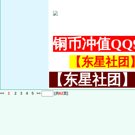
铜币冲值QQ9
【东星社团】或
【东星社团】或名
<<
1
2
3
4
5
>>
[共
62
页]