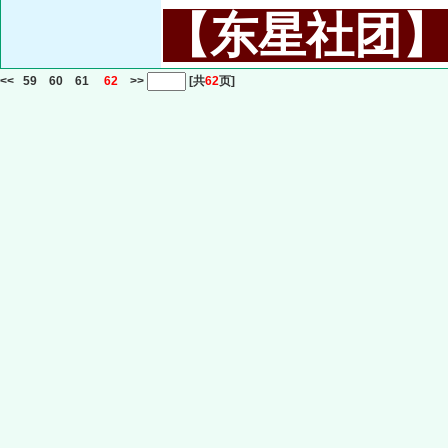
【东星社团】或名
<<
59
60
61
62
>>
[共
62
页]