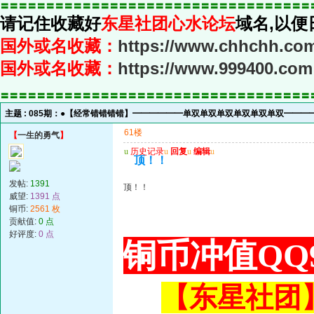
〓〓〓〓〓〓〓〓〓〓〓〓〓〓〓〓〓〓〓〓〓〓〓〓〓〓〓〓〓〓〓〓〓〓
请记住收藏好
东星社团心水论坛
域名,以便
国外或名收藏：
https://www.chhchh.co
国外或名收藏：
https://www.999400.com
〓〓〓〓〓〓〓〓〓〓〓〓〓〓〓〓〓〓〓〓〓〓〓〓〓〓〓〓〓〓〓〓〓〓
主题 :
085期：●【经常错错错错】━━━━━━单双单双单双单双单双单双━━━
61楼
【
一生的勇气
】
u
历史记录
u
回复
u
编辑
u
顶！！
发帖:
1391
顶！！
威望:
1391 点
铜币:
2561 枚
贡献值:
0 点
好评度:
0 点
铜币冲值QQ9
【东星社团】或