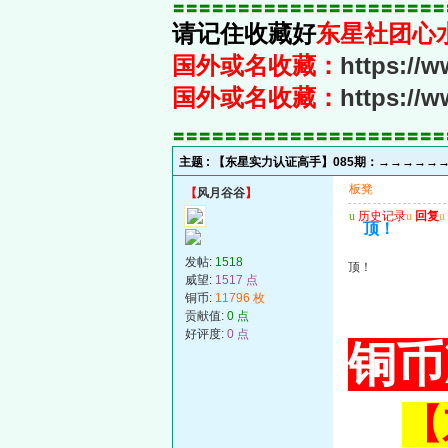
〓〓〓〓〓〓〓〓〓〓〓〓〓〓〓〓〓〓〓〓〓
请记住收藏好
东星社团心
国外或名收藏：
https://
国外或名收藏：
https://
〓〓〓〓〓〓〓〓〓〓〓〓〓〓〓〓〓〓〓〓〓
主题 :
【东星实力认证高手】085期：→→→→→
板凳
【
风月谷谷
】
u
历史记录
u
回复
u
顶！
发帖:
1518
顶！
威望:
1517 点
铜币:
11796 枚
贡献值:
0 点
好评度:
0 点
铜币
【