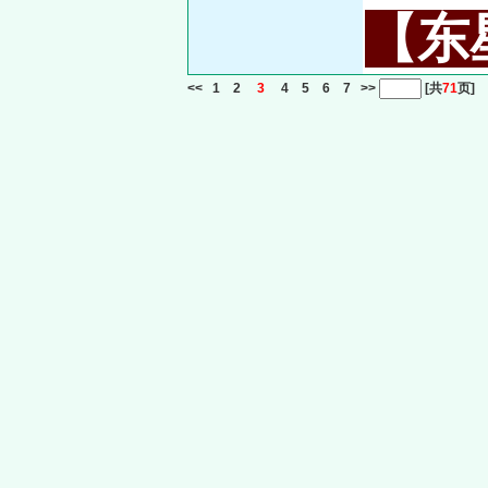
【东星
<<
1
2
3
4
5
6
7
>>
[共
71
页]