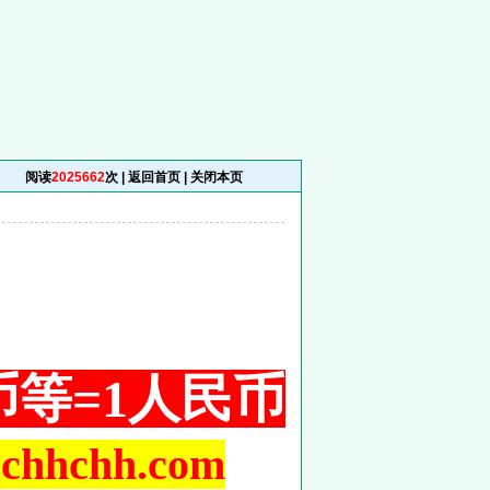
阅读
2025662
次 |
返回首页
|
关闭本页
铜币等=1人民币
hchh.com