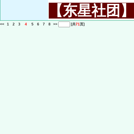
【东星社团】或名
<<
1
2
3
4
5
6
7
8
>>
[共
71
页]