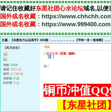
〓〓〓〓〓〓〓〓〓〓〓〓〓〓〓〓〓〓〓〓〓〓〓〓〓〓〓〓〓〓〓〓〓〓
请记住收藏好
东星社团心水论坛
域名,以便
国外或名收藏：
https://www.chhchh.co
国外或名收藏：
https://www.999400.com
〓〓〓〓〓〓〓〓〓〓〓〓〓〓〓〓〓〓〓〓〓〓〓〓〓〓〓〓〓〓〓〓〓〓
主题 :
【东星实力认证高手】085期：→→→→→→→→【平特一肖！很准哦】←
地板
【
风月谷谷
】
u
历史记录
u
回复
u
编辑
u
顶！
发帖:
1518
顶！
威望:
1517 点
铜币:
11796 枚
贡献值:
0 点
好评度:
0 点
铜币冲值QQ9
【东星社团】或