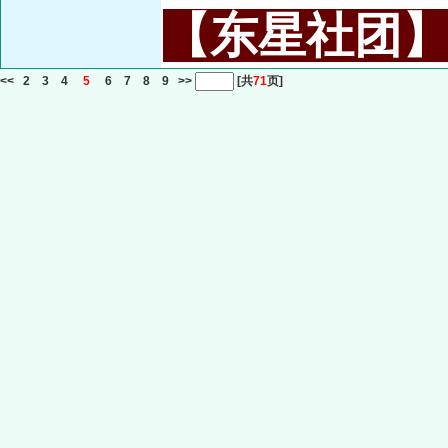
【东星社团】或名
<<
2
3
4
5
6
7
8
9
>>
[共
71
页]