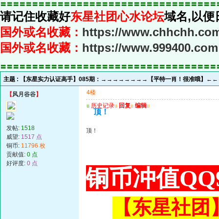
〓〓〓〓〓〓〓〓〓〓〓〓〓〓〓〓〓〓〓〓〓〓〓〓〓〓〓〓〓〓〓〓〓〓
请记住收藏好
东星社团心水论坛
域名,以便
国外或名收藏：
https://www.chhchh.co
国外或名收藏：
https://www.999400.com
〓〓〓〓〓〓〓〓〓〓〓〓〓〓〓〓〓〓〓〓〓〓〓〓〓〓〓〓〓〓〓〓〓〓
主题 :
【东星实力认证高手】085期：→→→→→→→→【平特一肖！很准哦】←
4楼
【
风月谷谷
】
u
历史记录
u
回复
u
编辑
u
顶！
发帖:
1518
顶！
威望:
1517 点
铜币:
11796 枚
贡献值:
0 点
好评度:
0 点
铜币冲值QQ9
【东星社团】或